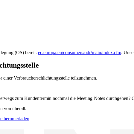
ilegung (OS) bereit:
ec.europa.eu/consumers/odr/main/index.cfm
. Unse
chtungsstelle
vor einer Verbraucherschlichtungsstelle teilzunehmen.
terwegs zum Kundentermin nochmal die Meeting-Notes durchgehen? Ge
en von überall.